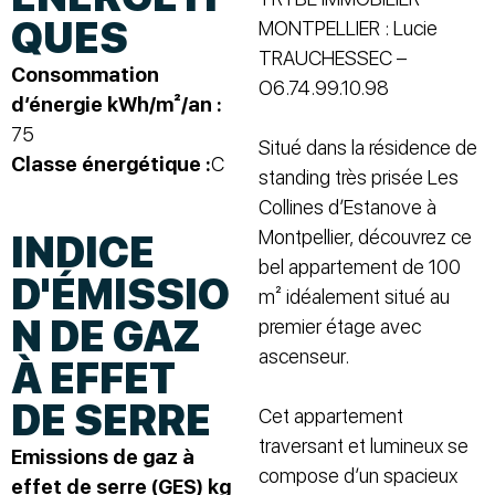
QUES
MONTPELLIER : Lucie
TRAUCHESSEC –
Consommation
O6.74.99.10.98
d’énergie kWh/m²/an :
75
Situé dans la résidence de
Classe énergétique :
C
standing très prisée Les
Collines d’Estanove à
Montpellier, découvrez ce
INDICE
bel appartement de 100
D'ÉMISSIO
m² idéalement situé au
N DE GAZ
premier étage avec
ascenseur.
À EFFET
DE SERRE
Cet appartement
traversant et lumineux se
Emissions de gaz à
compose d’un spacieux
effet de serre (GES) kg