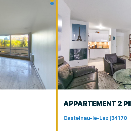
s
APPARTEMENT 2 P
Castelnau-le-Lez |
34170