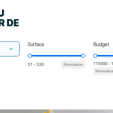
U
R DE
Surface
Budget
e contenu
CONTENU
Surface
Budget
115000 - 
31 - 330
Réinitialiser
Réinitialis