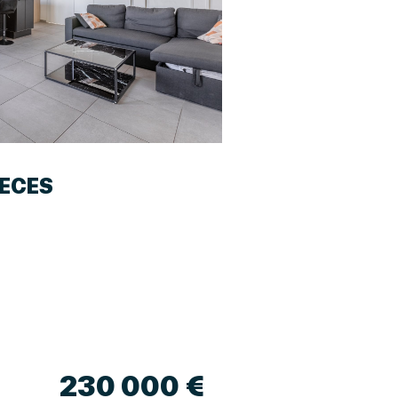
IECES
230 000 €