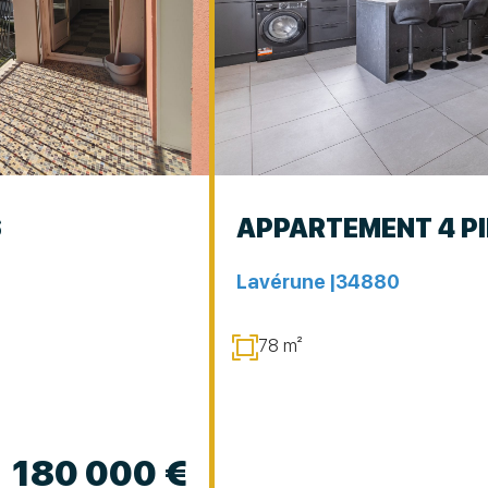
S
APPARTEMENT 4 P
Lavérune |
34880
78 m²
180 000 €