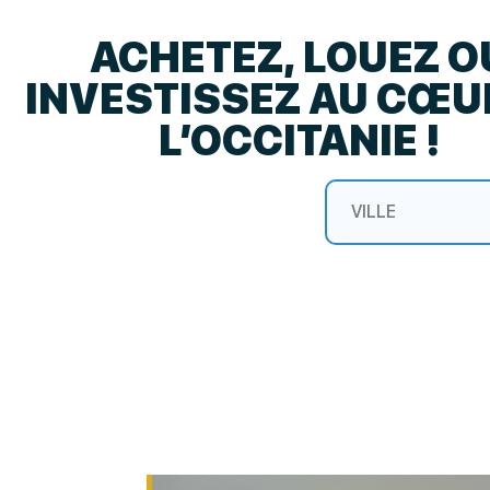
ACHETEZ, LOUEZ O
INVESTISSEZ AU CŒU
L’OCCITANIE !
City
Sélectionnez l
SÉLECTIONNEZ LE 