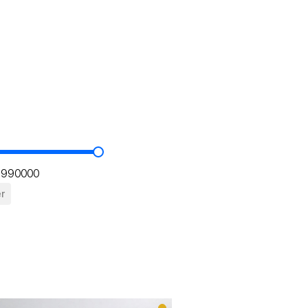
1990000
er