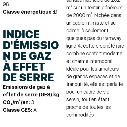
98
m² sur un terrain généreux
Classe énergétique :
B
de 2000 m². Nichée dans
un cadre intimiste et au
calme, à seulement
INDICE
quelques pas du tramway
D'ÉMISSIO
ligne 4, cette propriété rare
N DE GAZ
combine confort moderne
et charme intemporel.
À EFFET
Idéale pour les amateurs
DE SERRE
de grands espaces et de
tranquillité, elle est parfaite
Emissions de gaz à
pour un cadre de vie
effet de serre (GES) kg
serein, tout en étant
CO₂/m²/an:
3
proche de toutes les
Classe GES:
A
commodités