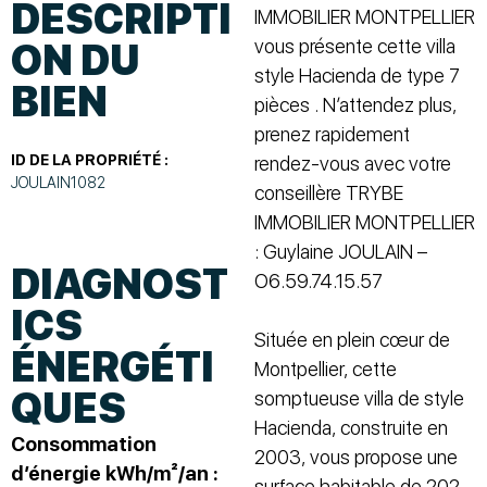
DESCRIPTI
IMMOBILIER MONTPELLIER
vous présente cette villa
ON DU
style Hacienda de type 7
BIEN
pièces . N’attendez plus,
prenez rapidement
ID DE LA PROPRIÉTÉ :
rendez-vous avec votre
JOULAIN1082
conseillère TRYBE
IMMOBILIER MONTPELLIER
: Guylaine JOULAIN –
DIAGNOST
O6.59.74.15.57
ICS
Située en plein cœur de
ÉNERGÉTI
Montpellier, cette
QUES
somptueuse villa de style
Hacienda, construite en
Consommation
2003, vous propose une
d’énergie kWh/m²/an :
surface habitable de 202