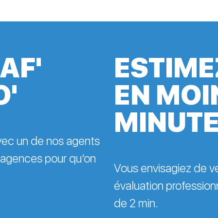
AF'
ESTIME
O'
EN MOI
MINUT
avec un de nos agents
 agences pour qu’on
Vous envisagiez de v
évaluation professionn
de 2 min.