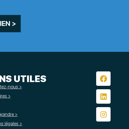
IEN >
ENS UTILES
tez-nous >
res >
joindre >
s légales >