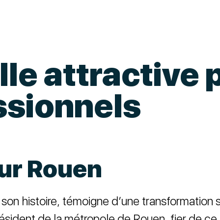
lle attractive 
ssionnels
our Rouen
e son histoire, témoigne d’une transformation 
dent de la métropole de Rouen, fier de ce r