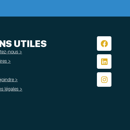
ENS UTILES
tez-nous >
res >
joindre >
s légales >