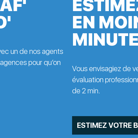
AF'
ESTIME
O'
EN MOI
MINUT
avec un de nos agents
 agences pour qu’on
Vous envisagiez de v
évaluation professionn
de 2 min.
ESTIMEZ VOTRE B