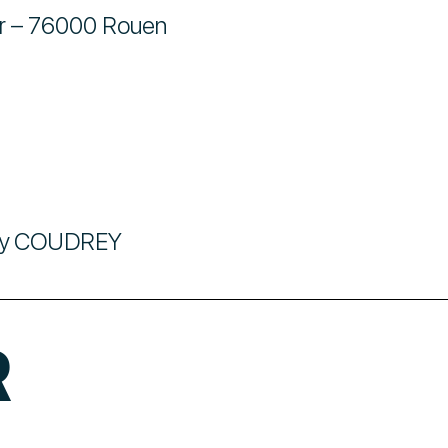
er – 76000 Rouen
ry COUDREY
R