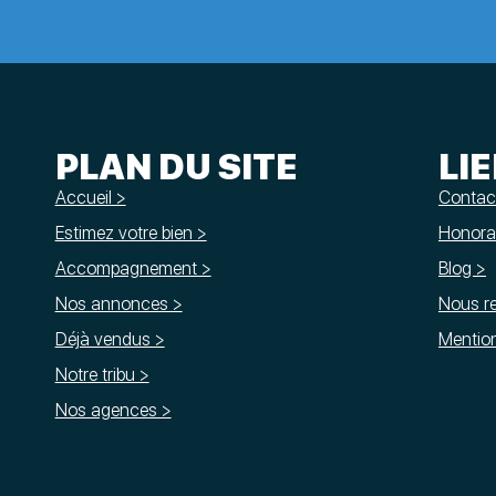
PLAN DU SITE
LI
Accueil >
Contac
Estimez votre bien >
Honorai
Accompagnement >
Blog >
Nos annonces >
Nous re
Déjà vendus >
Mention
Notre tribu >
Nos agences >